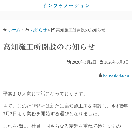
コ
インフォメーション
ン
テ
ン
ホーム
»
お知らせ
»
高知施工所開設のお知らせ
ツ
へ
高知施工所開設のお知らせ
ス
キ
2026年3月2日
2026年3月3日
ッ
プ
kansaikokoku
平素より大変お世話になっております。
さて、このたび弊社は新たに高知施工所を開設し、令和8年
3月2日より業務を開始する運びとなりました。
これを機に、社員一同さらなる精進を重ねて参りますの